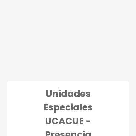
Salta al contenido principal
Unidades
Especiales
UCACUE -
Presencia